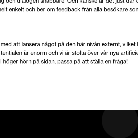
lig och dialogen snabbare. Och kanske är det just där 
 helt enkelt och ber om feedback från alla besökare so
sch med att lansera något på den här nivån externt, vilket
ntialen är enorm och vi är stolta över vår nya artificie
 höger hörn på sidan, passa på att ställa en fråga!