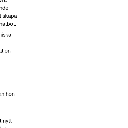
ande
tt skapa
hatbot.
niska
ation
kan hon
 nytt