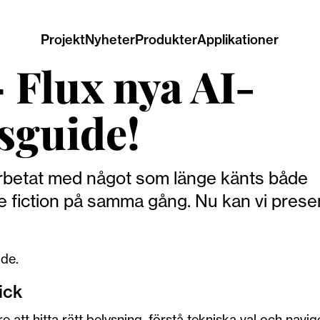
Projekt
Nyheter
Produkter
Applikationer
Flux nya AI-
sguide!
arbetat med något som länge känts både
nce fiction på samma gång. Nu kan vi prese
ide.
ick
 att hitta rätt belysning, förstå tekniska val och navig