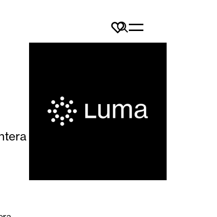
ntera
era