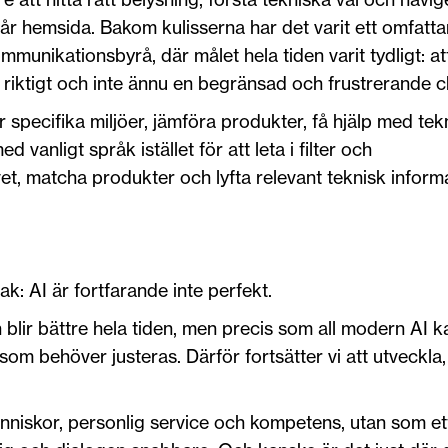
år hemsida. Bakom kulisserna har det varit ett omfatt
munikationsbyrå, där målet hela tiden varit tydligt: a
 riktigt och inte ännu en begränsad och frustrerande c
specifika miljöer, jämföra produkter, få hjälp med tek
d vanligt språk istället för att leta i filter och
t, matcha produkter och lyfta relevant teknisk inform
sak: AI är fortfarande inte perfekt.
blir bättre hela tiden, men precis som all modern AI 
som behöver justeras. Därför fortsätter vi att utveckla,
nniskor, personlig service och kompetens, utan som ett