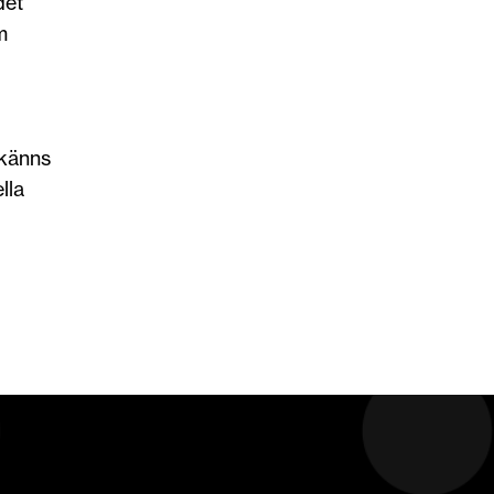
det
m
 känns
lla