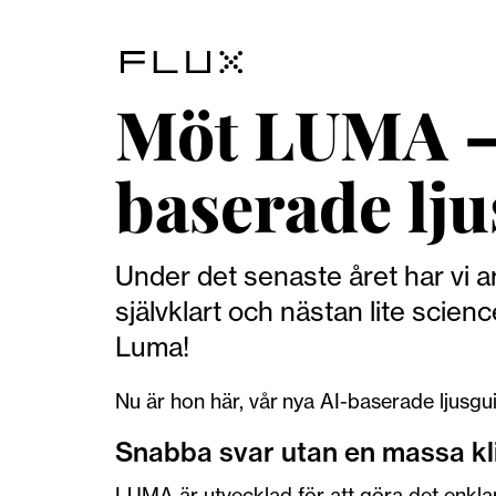
Möt LUMA – 
baserade lju
Under det senaste året har vi 
självklart och nästan lite scie
Luma!
Nu är hon här, vår nya AI-baserade ljusgu
Snabba svar utan en massa kl
LUMA är utvecklad för att göra det enklare