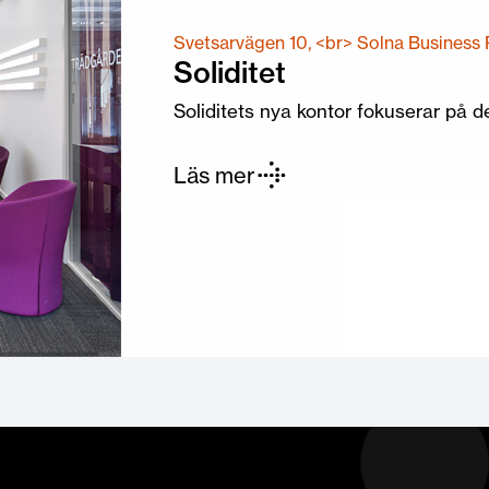
Svetsarvägen 10, <br> Solna Business 
Soliditet
Soliditets nya kontor fokuserar på d
Läs mer