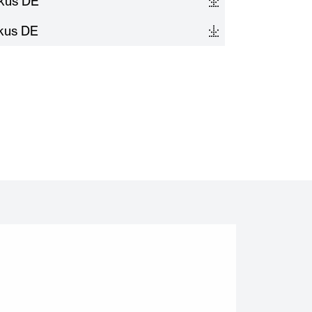
okus DE
okus DE