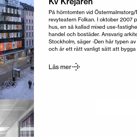
Kv Krejaren
På hörntomten vid Östermalmstorg/N
revyteatern Folkan. I oktober 2007 
hus, en så kallad mixed use-fastigh
handel och bostäder. Ansvarig arkit
Stockholm, säger -Den här typen av f
och är ett rätt vanligt sätt att bygga 
Läs mer