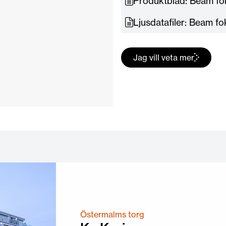
Produktblad: Beam f
Ljusdatafiler: Beam f
Jag vill veta mer
Östermalms torg