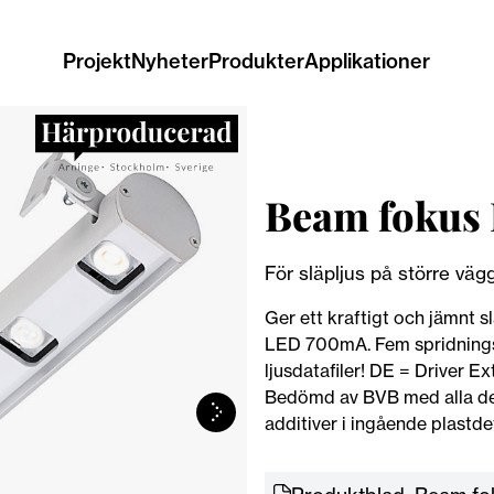
Projekt
Nyheter
Produkter
Applikationer
Beam fokus
För släpljus på större vägg
Ger ett kraftigt och jämnt s
LED 700mA. Fem spridnings
ljusdatafiler! DE = Driver Ex
Bedömd av BVB med alla del
additiver i ingående plastdet