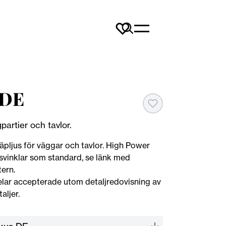
 DE
partier och tavlor.
läpljus för väggar och tavlor. High Power
vinklar som standard, se länk med
tern.
ar accepterade utom detaljredovisning av
aljer.