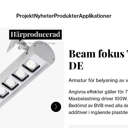
Projekt
Nyheter
Produkter
Applikationer
Beam fokus 
DE
Armatur för belysning av v
Angivna effekter gäller för
Maxbelastning driver 100W. 
Bedömd av BVB med alla del
additiver i ingående plastdet