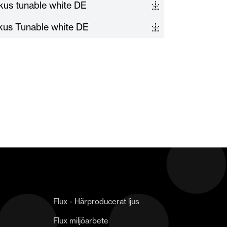
kus tunable white DE
okus Tunable white DE
Flux - Härproducerat ljus
Flux miljöarbete