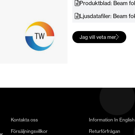
Produktblad: Beam fo
Ljusdatafiler: Beam f
Jag vill veta mer
Kontakta oss
Information In English
Försäljningsvillkor
Returförfrågan
ar