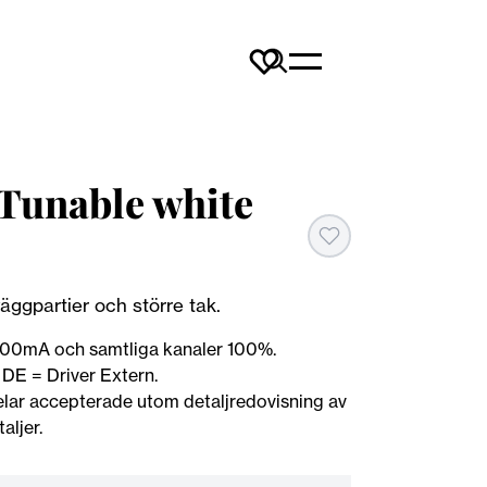
Tunable white
äggpartier och större tak.
 700mA och samtliga kanaler 100%.
DE = Driver Extern.
ar accepterade utom detaljredovisning av
aljer.