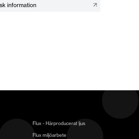
isk information
Flux - Härproducerat ljus
Flux miljöarbete