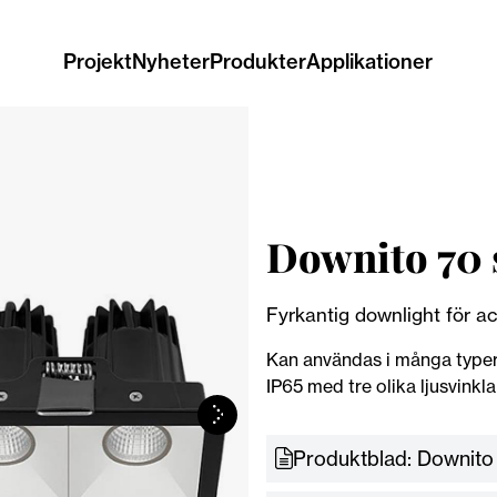
Projekt
Nyheter
Produkter
Applikationer
Downito 70 
Fyrkantig downlight för ac
Kan användas i många typer a
IP65 med tre olika ljusvinkla
Produktblad: Downito