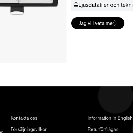
Ljusdatafiler och tekn
Jag vill veta mer
Kontakta oss
Information In English
Försäljningsvillkor
Returförfrågan
ar