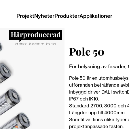
Projekt
Nyheter
Produkter
Applikationer
Pole 50
För belysning av fasader,
Pole 50 är en utomhusbelysn
utföranden beträffande avb
Inbyggd driver DALI switch
IP67 och IK10.
Standard 2700, 3000 och
Längder upp till 4000mm.
Som tillval finns olika typer
projektanpassade fästen.