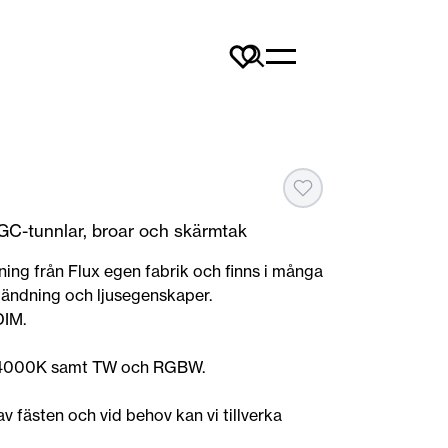
 GC-tunnlar, broar och skärmtak
ing från Flux egen fabrik och finns i många
ländning och ljusegenskaper.
DIM.
 4000K samt TW och RGBW.
 av fästen och vid behov kan vi tillverka