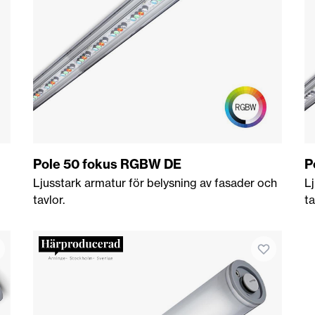
Pole 50 fokus RGBW DE
P
Ljusstark armatur för belysning av fasader och
L
tavlor.
ta