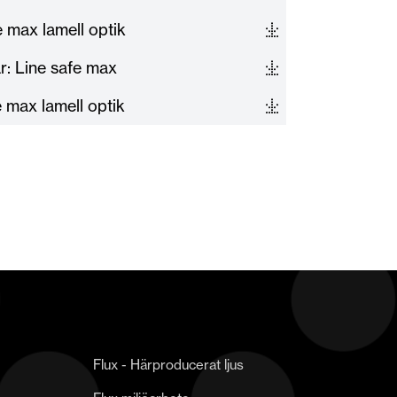
 max lamell optik
ar: Line safe max
e max lamell optik
Flux - Härproducerat ljus