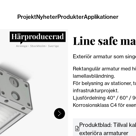
Projekt
Nyheter
Produkter
Applikationer
Line safe ma
Exteriör armatur som singel 
Rektangulär armatur med höjd
lamellavbländning.
För belysning av stationer,
infrastrukturprojekt.
Ljusfördelning 40° / 60° / 
Korrosionsklass C4 för exemp
Produktblad: Tillval ka
exteriöra armaturer