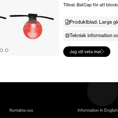
Tillval: BatCap för att block
Produktblad: Large
Teknisk information oc
Jag vill veta mer
Kontakta oss
Information In English