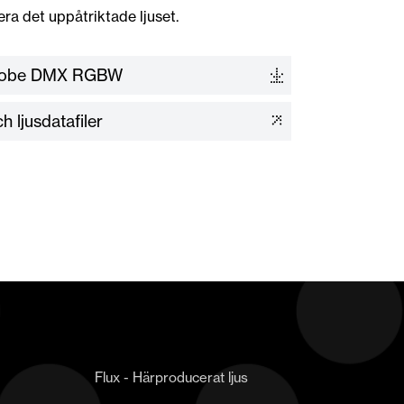
era det uppåtriktade ljuset.
 globe DMX RGBW
h ljusdatafiler
Flux - Härproducerat ljus