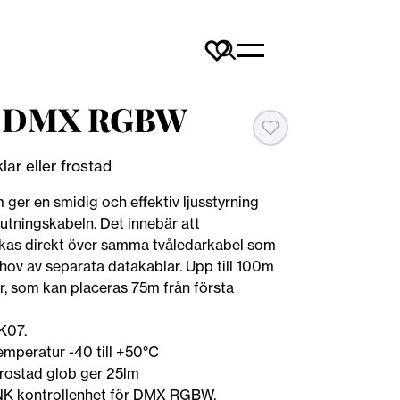
be DMX RGBW
ar eller frostad
ger en smidig och effektiv ljusstyrning
utningskabeln. Det innebär att
ckas direkt över samma tvåledarkabel som
hov av separata datakablar. Upp till 100m
r, som kan placeras 75m från första
K07.
emperatur -40 till +50°C
rostad glob ger 25lm
LINK kontrollenhet för DMX RGBW.