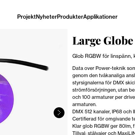
Projekt
Nyheter
Produkter
Applikationer
Large Glo
Glob RGBW för linspänn, kl
Data over Power-teknik som 
genom den tvåkanaliga ansl
styrsignalerna för DMX ski
strömförsörjningen, utan be
och 100 armaturer per drive
armaturen.
DMX 512 kanaler, IP68 och I
Certifierad för omgivande t
Klar glob RGBW ger 80lm, f
Tillval: stålvajer och Maxi