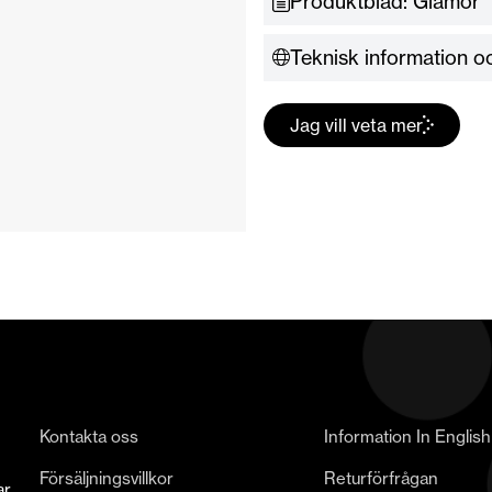
Produktblad: Glamor
Teknisk information oc
Jag vill veta mer
Kontakta oss
Information In English
Försäljningsvillkor
Returförfrågan
ar