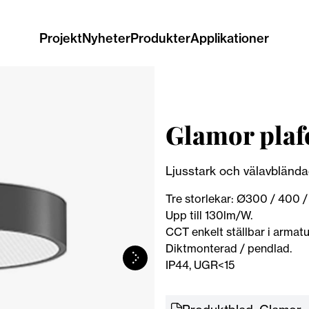
Projekt
Nyheter
Produkter
Applikationer
Glamor pla
Ljusstark och välavbländ
Tre storlekar: Ø300 / 400 
Upp till 130lm/W.
CCT enkelt ställbar i arma
Diktmonterad / pendlad.
IP44, UGR<15