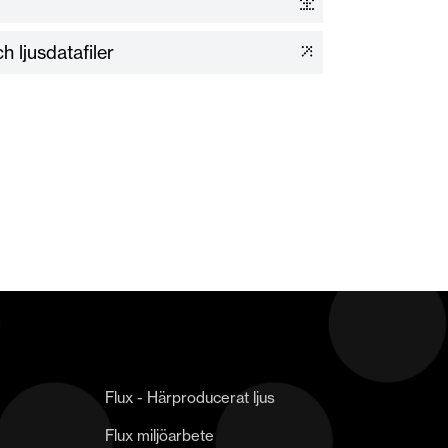
h ljusdatafiler
Flux - Härproducerat ljus
Flux miljöarbete