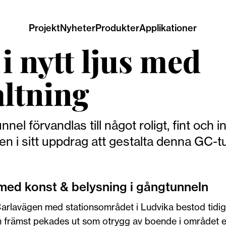
Projekt
Nyheter
Produkter
Applikationer
i nytt ljus med
altning
nnel förvandlas till något roligt, fint och
en i sitt uppdrag att gestalta denna GC-tu
med konst & belysning i gångtunneln
arlavägen med stationsområdet i Ludvika bestod tidig
 främst pekades ut som otrygg av boende i området en