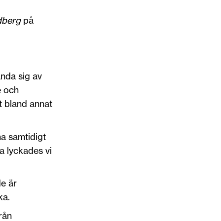
dberg
på
ända sig av
e och
tt bland annat
a samtidigt
a lyckades vi
e är
ka.
rån