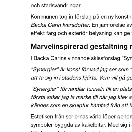
och stadsvandringar.
Kommunen tog in förslag på en ny konstnä
Backa Carin Ivarsdotter
. En jämförelse av
effekt färg och exteriör belysning kan ge
Marvelinspirerad gestaltning
I Backa Carins vinnande skissförslag "Syn
”Synergier” är konst för vad jag ser som 
att ta sig in i stadens hjärta. Vem vill gå 
”Synergier” förvandlar tunneln till en pla
första saker jag la märke till när jag klev
kändes som en skulptur hämtad från ett M
Estetiken från seriernas värld löper geno
symboler byggda av kakelbitar. Med sig 