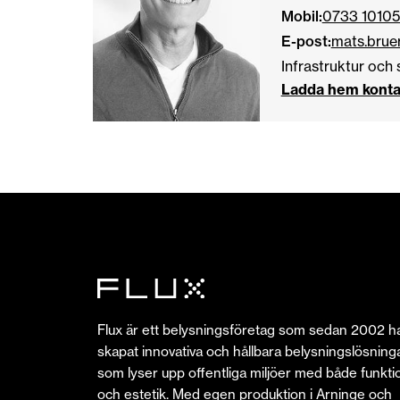
Mobil:
0733 1010
E-post:
mats.brue
Infrastruktur och 
Ladda hem konta
Flux är ett belysningsföretag som sedan 2002 h
skapat innovativa och hållbara belysningslösning
som lyser upp offentliga miljöer med både funkti
och estetik. Med egen produktion i Arninge och