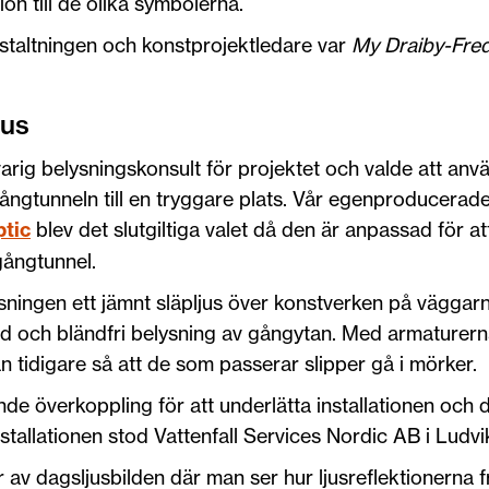
n till de olika symbolerna.
staltningen och konstprojektledare var
My Draiby-Fre
jus
rig belysningskonsult för projektet och valde att anv
ångtunneln till en tryggare plats. Vår egenproducerad
ptic
blev det slutgiltiga valet då den är anpassad för a
gångtunnel.
ingen ett jämnt släpljus över konstverken på väggarn
d och bländfri belysning av gångytan. Med armaturern
n tidigare så att de som passerar slipper gå i mörker.
överkoppling för att underlätta installationen och d
tallationen stod Vattenfall Services Nordic AB i Ludvi
r av dagsljusbilden där man ser hur ljusreflektionerna f