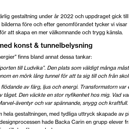
rlig gestaltning under år 2022 och uppdraget gick til
 bilderna före och efter genomförandet tycker vi visar 
 för att skapa en mer välkomnande och trygg känsla.
 med konst & tunnelbelysning
ergier" finns bland annat dessa tankar:
”porten till Ludvika”. Den plats som väldigt många mås
genom en mörk lång tunnel för att ta sig till och från sko
ts flödande av färg, ljus och energi. Transformatorn var
 av tåget. Den väckte en stor nyfikenhet hos mig. Vad va
arvel-äventyr och var spännande, snygg och kraftfull.
m hela gestaltningen, med tydliga uttryck skapade av pi
i designprocessen hade Backa Carin en grupp elever f