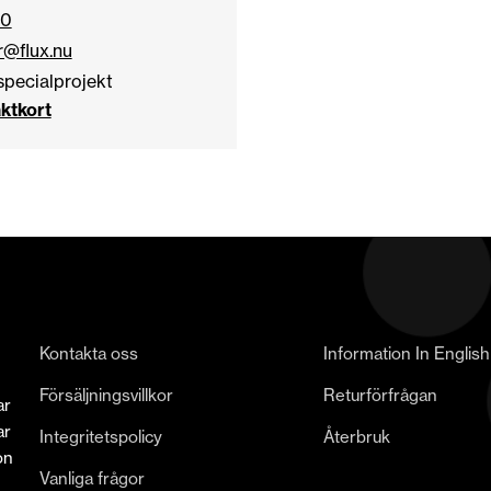
50
r@flux.nu
specialprojekt
ktkort
Kontakta oss
Information In English
Försäljningsvillkor
Returförfrågan
ar
ar
Integritetspolicy
Återbruk
on
Vanliga frågor