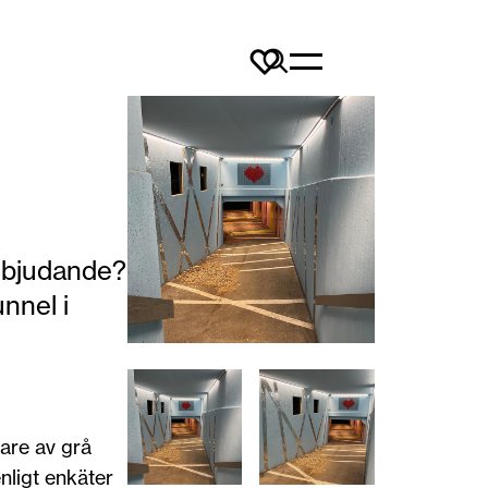
 inbjudande?
nnel i
are av grå
ligt enkäter