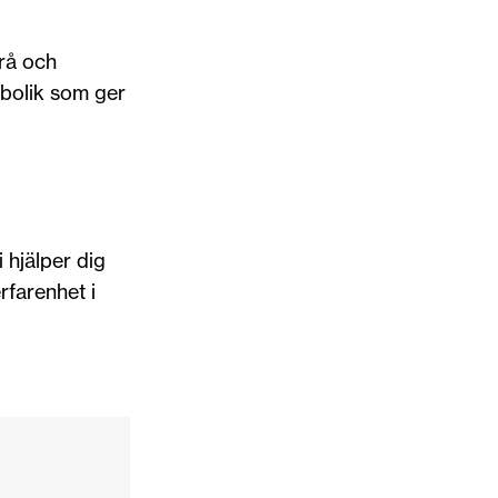
grå och
mbolik som ger
 hjälper dig
rfarenhet i