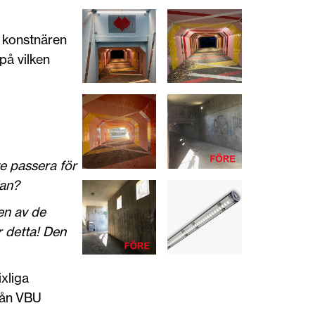
l konstnären
på vilken
te passera för
lan?
 en av de
r detta! Den
xliga
rån VBU