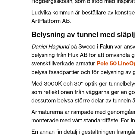
Högbergsskolan, som bistod med inspiratio
Ludvika kommun är beställare av konstge
ArtPlatform AB.
Belysning av tunnel med släpl
Daniel Haglund
på Sweco i Falun var ansva
belysning från Flux AB för att omvandla g
svensktillverkade armatur
Pole 50 LineO
belysa fasadpartier och för belysning av 
Med 3000K och 30° optik ger tunnelbelysn
som reflektionen från väggarna ger en go
dessutom belysa större delar av tunneln ä
Armaturerna är rampade med genomgående 
monterade med vårt standardfäste. För ins
En annan fin detalj i gestaltningen framgå