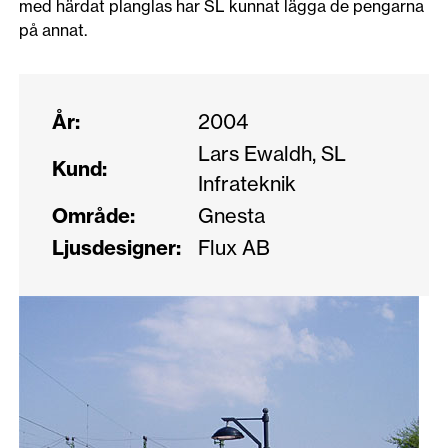
med härdat planglas har SL kunnat lägga de pengarna
på annat.
År:
2004
Lars Ewaldh, SL
Kund:
Infrateknik
Område:
Gnesta
Ljusdesigner:
Flux AB