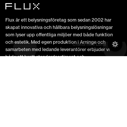
Flux är ett belysningsföretag som sedan 2002 har
skapat innovativa och hållbara belysningslösningar
som lyser upp offentliga miljöer med både funktion
och estetik. Med egen produktion i Arninge och
samarbeten med ledande leverantörer erbjuder vi
både ett brett standardsortiment och
specialanpassade armaturer för unika behov.
Kontakta oss
Information In English
Flux - Härproducerat ljus
Försäljningsvillkor
Returförfrågan
Flux miljöarbete
Integritetspolicy
Återbruk