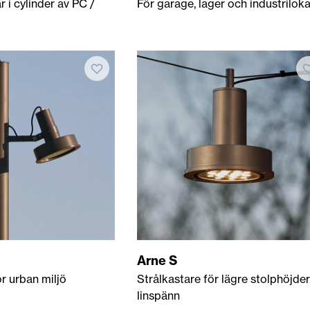
 i cylinder av PC /
För garage, lager och industriloka
Arne S
ör urban miljö
Strålkastare för lägre stolphöjder
linspänn