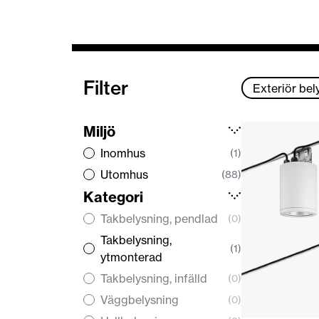
Filter
Exteriör bel
Miljö
Inomhus
(1)
Utomhus
(88)
Kategori
Takbelysning, pendlad
(0)
Takbelysning,
(1)
ytmonterad
Takbelysning, infälld
(0)
Väggbelysning
(0)