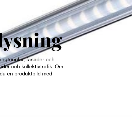
lysning
gångtunnlar, fasader och
ader och kollektivtrafik. Om
r du en produktbild med