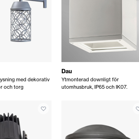
Dau
lysning med dekorativ
Ytmonterad downligt för
r och torg
utomhusbruk, IP65 och IK07.