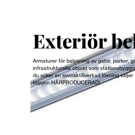
Exteriör be
Armaturer för belysning av gator, parker, 
infrastrukturella objekt som stationsbyggn
du söker en svensktillverkad lösning välje
taggen HÄRPRODUCERAD!