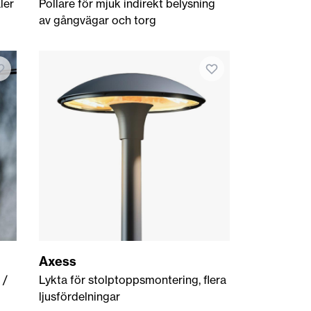
ler
Pollare för mjuk indirekt belysning
av gångvägar och torg
Axess
 /
Lykta för stolptoppsmontering, flera
ljusfördelningar