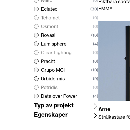
Neko
(0)
Riktbara spotar
PMMA
Eclatec
(30)
Tehomet
(0)
Osmont
(0)
Rovasi
(16)
Lumisphere
(4)
Clear Lighting
(0)
Pracht
(6)
Grupo MCI
(10)
Urbidermis
(9)
Petridis
(0)
Data over Power
(4)
Typ av projekt
Arne
Egenskaper
Strålkastare f