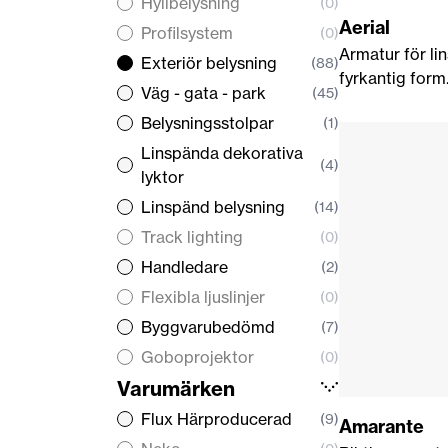
Hyllbelysning
(0)
Aerial
Profilsystem
(0)
Armatur för lin
Exteriör belysning
(88)
fyrkantig form
Väg - gata - park
(45)
Belysningsstolpar
(1)
Linspända dekorativa
(4)
lyktor
Linspänd belysning
(14)
Track lighting
(0)
Handledare
(2)
Flexibla ljuslinjer
(0)
Byggvarubedömd
(7)
Goboprojektor
(0)
Varumärken
Flux Härproducerad
(9)
Amarante